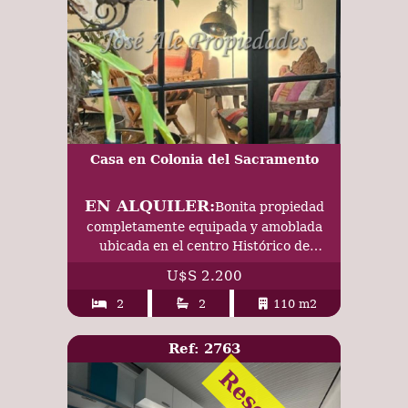
Casa en Colonia del Sacramento
EN ALQUILER:
Bonita propiedad
completamente equipada y amoblada
ubicada en el centro Histórico de
Colonia, a metros de la av. principal, a
U$S 2.200
pocas cuadras de la Terminal de
Ómnibus y Puerto Comercial.
2
2
110 m2
Ref: 2763