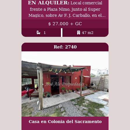
EN ALQUILER:
Local comercial
frente a Plaza Nimo, junto al Super
Magico, sobre Av F. J. Carballo, en el
General, Colonia. Complejo Grido Q!
$ 27.000 + GC
Mapfre
1
47 m2
Ref: 2740
Casa en Colonia del Sacramento