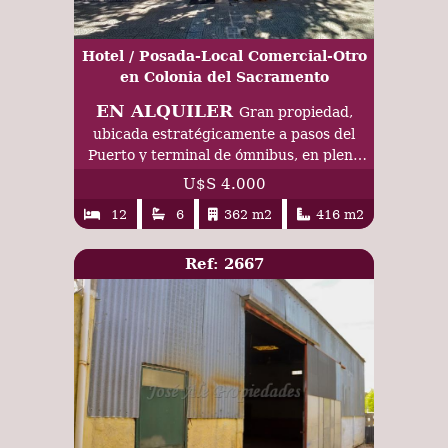
Hotel / Posada-Local Comercial-Otro
en Colonia del Sacramento
EN ALQUILER
Gran propiedad,
ubicada estratégicamente a pasos del
Puerto y terminal de ómnibus, en pleno
centro de la ciudad de Colonia.
U$S 4.000
12
6
362 m2
416 m2
Ref: 2667