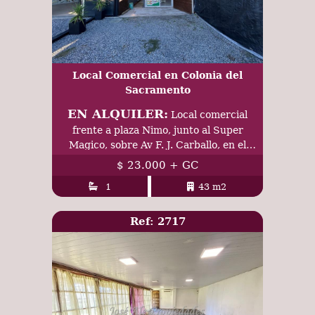
Local Comercial en Colonia del
Sacramento
EN ALQUILER:
Local comercial
frente a plaza Nimo, junto al Super
Magico, sobre Av F. J. Carballo, en el
General, Colonia. Complejo Grido Q!
$ 23.000 + GC
Mapfre
1
43 m2
Ref: 2717