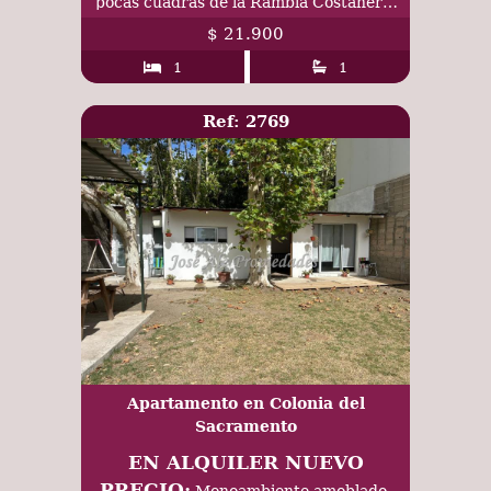
pocas cuadras de la Rambla Costanera,
Colonia
$ 21.900
1
1
Ref: 2769
Apartamento en Colonia del
Sacramento
EN ALQUILER NUEVO
PRECIO:
Monoambiente amoblado,