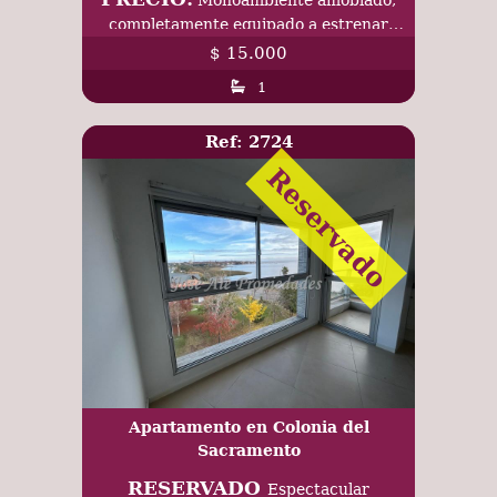
completamente equipado a estrenar
ubicado en el General, Colonia.
$ 15.000
1
Ref: 2724
Reservado
Apartamento en Colonia del
Sacramento
RESERVADO
Espectacular