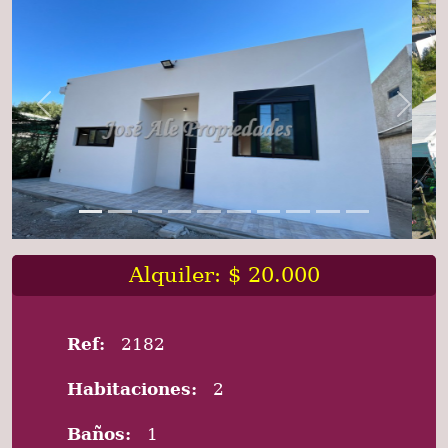
Previous
Next
Alquiler: $ 20.000
Ref:
2182
Habitaciones:
2
Baños:
1