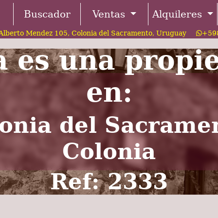
Buscador
Ventas
Alquileres
Alberto Mendez 105, Colonia del Sacramento, Uruguay
+598
a es una propi
en:
onia del Sacrame
Colonia
Ref: 2333