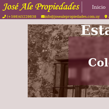
Inicio
(+598)45229838
info@josealepropiedades.com.uy
Est
Col