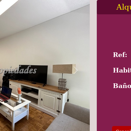
Alq
Ref:
Habi
Next
Baño