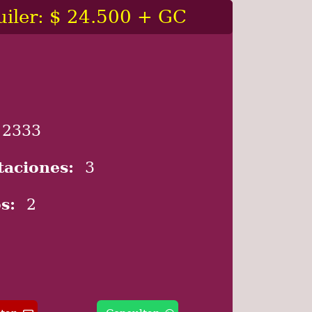
uiler: $ 24.500 + GC
2333
taciones:
3
s:
2