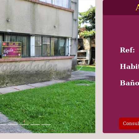
Ref:
Habi
Next
Baño
Consul