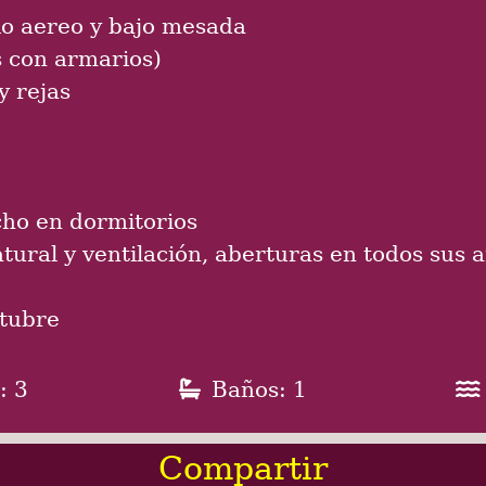
io aereo y bajo mesada
s con armarios)
y rejas
cho en dormitorios
tural y ventilación, aberturas en todos sus 
ctubre
: 3
Baños: 1
Compartir