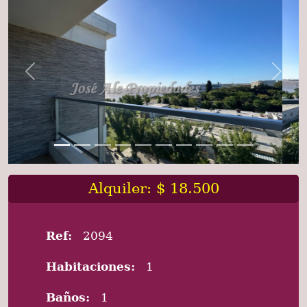
Previous
Next
Alquiler: $ 18.500
Ref:
2094
Habitaciones:
1
Baños:
1