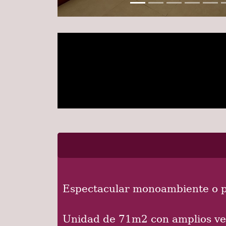
Espectacular monoambiente o posi
Unidad de 71m2 con amplios ve