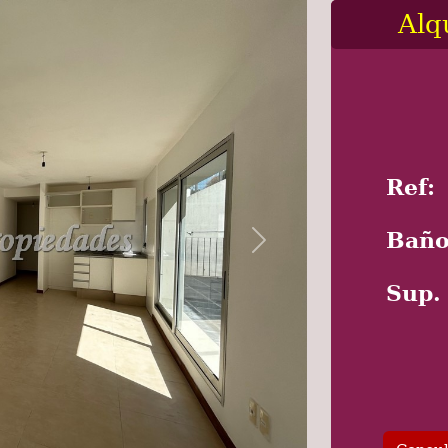
Alq
Ref:
Baño
Next
Sup.