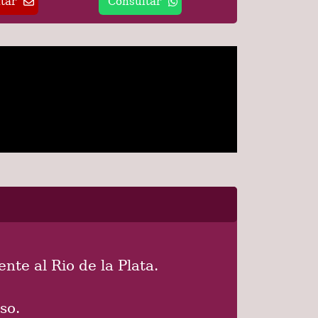
tar
Consultar
nte al Rio de la Plata.
so.