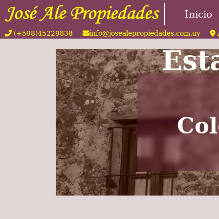
Inicio
(+598)45229838
info@josealepropiedades.com.uy
Est
Col