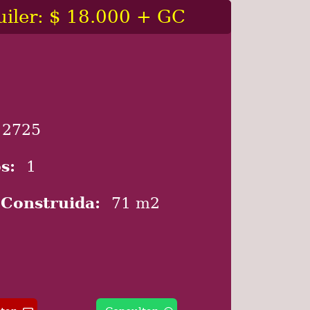
uiler: $ 18.000 + GC
2725
s:
1
 Construida:
71 m2