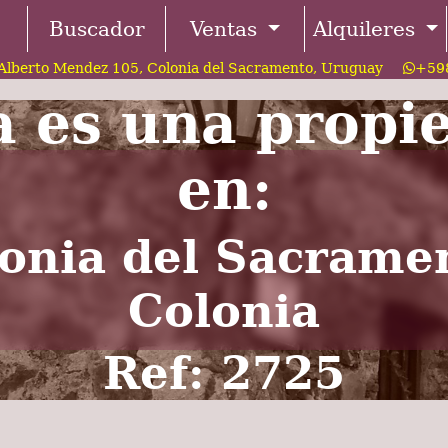
Buscador
Ventas
Alquileres
Alberto Mendez 105, Colonia del Sacramento, Uruguay
+598
a es una propi
en:
onia del Sacrame
Colonia
Ref: 2725