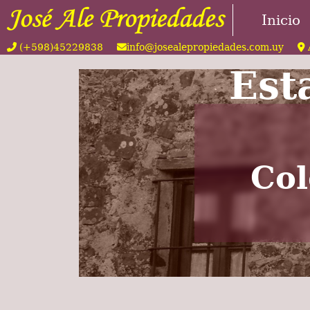
Inicio
(+598)45229838
info@josealepropiedades.com.uy
Est
Col