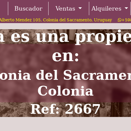
Buscador
Ventas
Alquileres
Alberto Mendez 105, Colonia del Sacramento, Uruguay
+598
a es una propi
en:
onia del Sacrame
Colonia
Ref: 2667