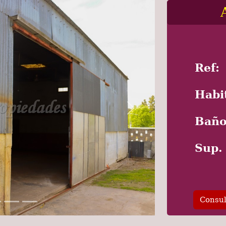
Ref:
Habi
Baño
Next
Sup.
Consul