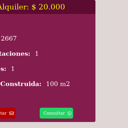
Alquiler: $ 20.000
2667
taciones:
1
s:
1
 Construida:
100 m2
tar
Consultar