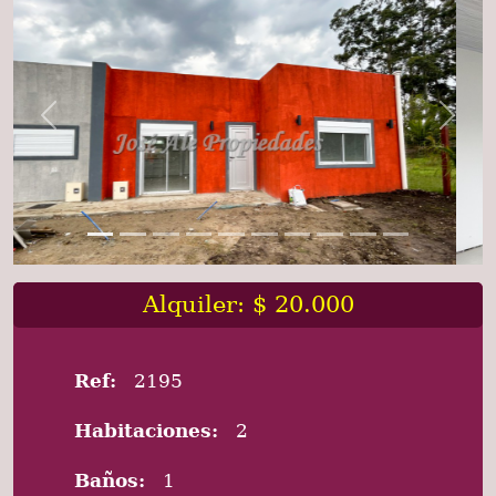
Previous
Next
Alquiler: $ 20.000
Ref:
2195
Habitaciones:
2
Baños:
1