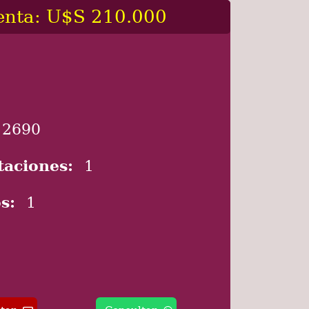
enta: U$S 210.000
2690
taciones:
1
s:
1