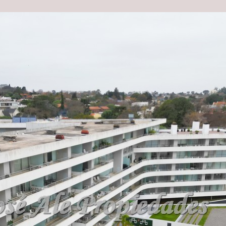
la Plata
interior y exterior, spa, gym. Salón de usos 
: 1
Baños: 1
Compartir
Twitter
WhatsApp