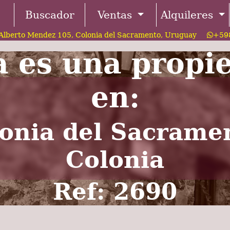
Buscador
Ventas
Alquileres
Alberto Mendez 105, Colonia del Sacramento, Uruguay
+598
a es una propi
en:
onia del Sacrame
Colonia
Ref: 2690