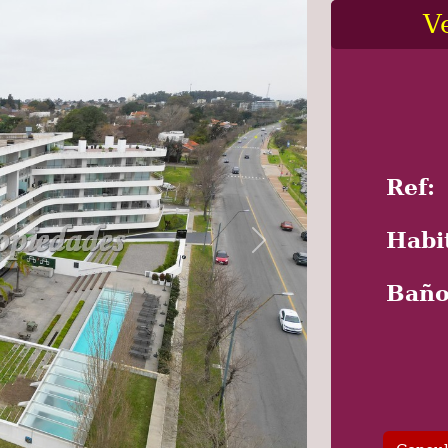
V
Ref:
Habi
Baño
Next