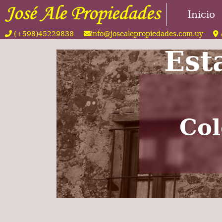
Inicio
(+598)45229838
info@josealepropiedades.com.uy
Est
Col