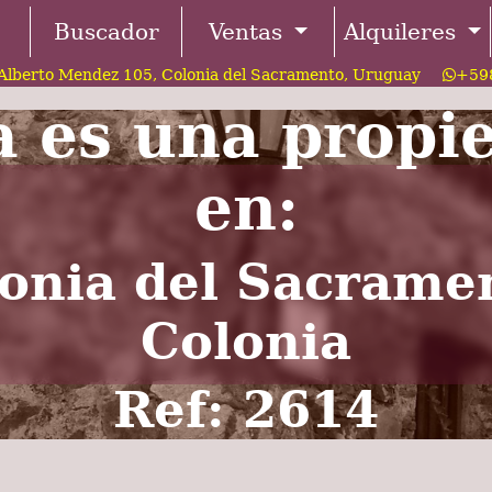
Buscador
Ventas
Alquileres
Alberto Mendez 105, Colonia del Sacramento, Uruguay
+598
a es una propi
en:
onia del Sacrame
Colonia
Ref: 2614