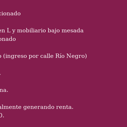
cionado
en L y mobiliario bajo mesada
ionado
o (ingreso por calle Río Negro)
.
na.
almente generando renta.
0.