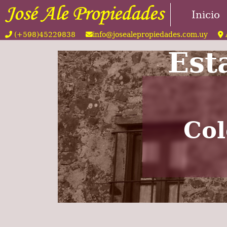
Inicio
(+598)45229838
info@josealepropiedades.com.uy
Est
Col