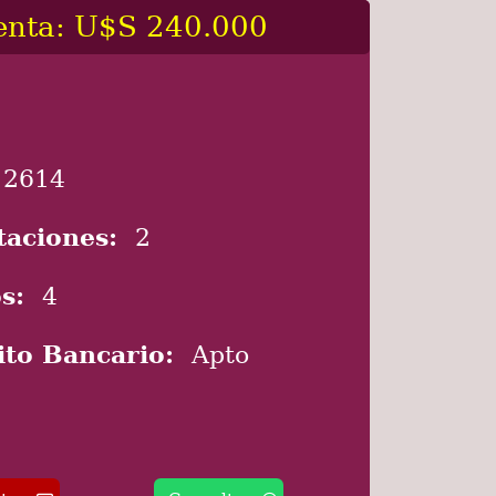
enta: U$S 240.000
2614
taciones:
2
s:
4
ito Bancario:
Apto