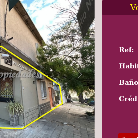
V
Ref:
Habi
Next
Baño
Créd