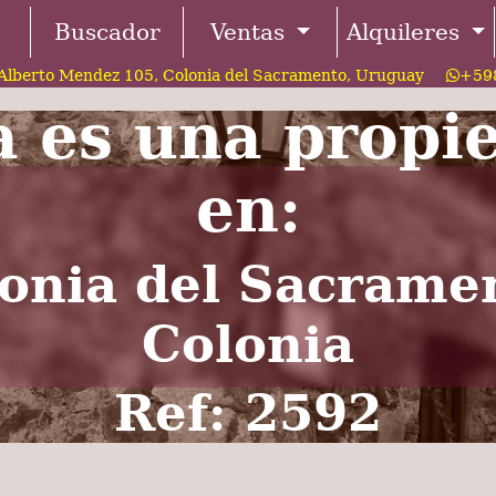
Buscador
Ventas
Alquileres
Alberto Mendez 105, Colonia del Sacramento, Uruguay
+598
a es una propi
en:
onia del Sacrame
Colonia
Ref: 2592