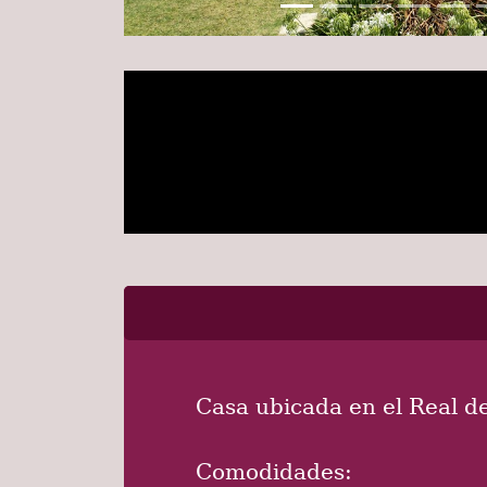
Casa ubicada en el Real d
Comodidades: