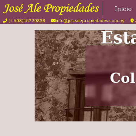
Inicio
(+598)45229838
info@josealepropiedades.com.uy
Est
Col