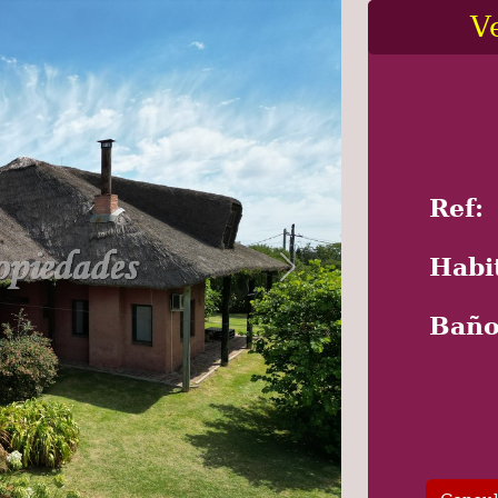
V
Ref:
Habi
Next
Baño