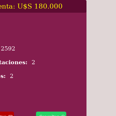
enta: U$S 180.000
2592
taciones:
2
s:
2