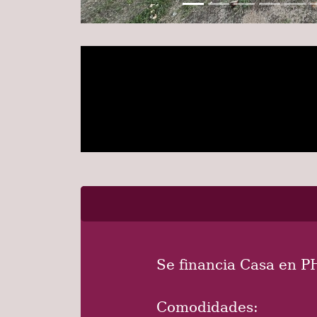
Se financia Casa en PH
Comodidades: