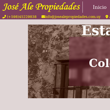
Inicio
(+598)45229838
info@josealepropiedades.com.uy
Est
Col