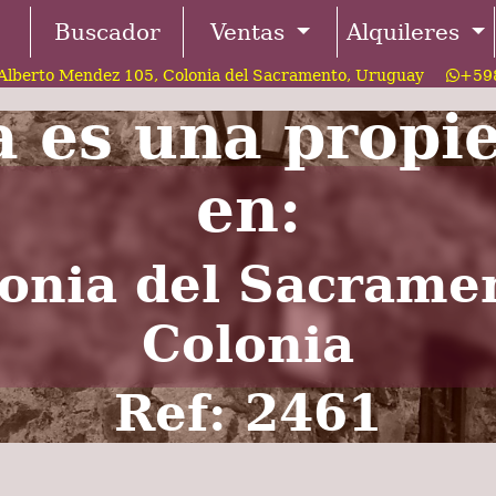
Buscador
Ventas
Alquileres
Alberto Mendez 105, Colonia del Sacramento, Uruguay
+598
a es una propi
en:
onia del Sacrame
Colonia
Ref: 2461