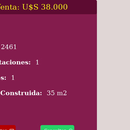
enta: U$S 38.000
2461
taciones:
1
s:
1
 Construida:
35 m2