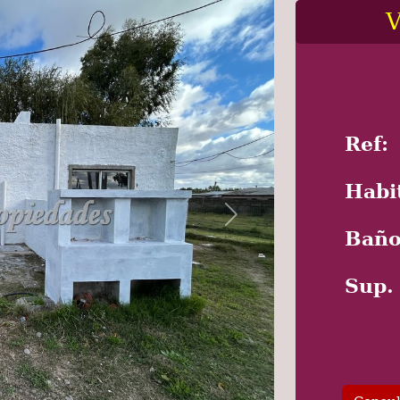
V
Ref:
Habi
Next
Baño
Sup.