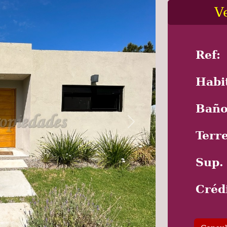
V
Ref:
Habi
Baño
Next
Terr
Sup.
Créd