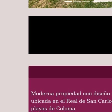
Moderna propiedad con diseño 
ubicada en el Real de San Carlos
playas de Colonia