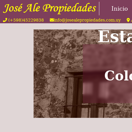
Inicio
(+598)45229838
info@josealepropiedades.com.uy
Est
Col