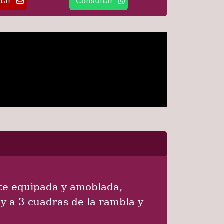
tar
Consultar
te equipada y amoblada,
 y a 3 cuadras de la rambla y