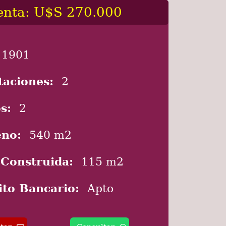
enta: U$S 270.000
1901
taciones:
2
s:
2
eno:
540 m2
 Construida:
115 m2
ito Bancario:
Apto