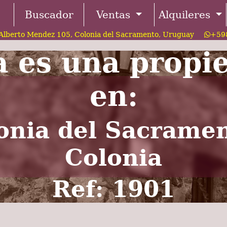
Buscador
Ventas
Alquileres
Alberto Mendez 105, Colonia del Sacramento, Uruguay
+598
a es una propi
en:
onia del Sacramen
Colonia
Ref: 1901