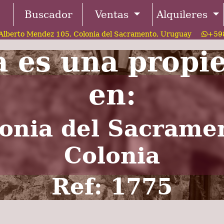
Buscador
Ventas
Alquileres
Alberto Mendez 105, Colonia del Sacramento, Uruguay
+598
a es una propi
en:
onia del Sacrame
Colonia
Ref: 1775