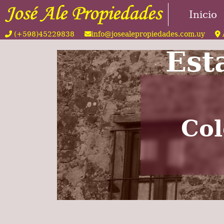
Inicio
(+598)45229838
info@josealepropiedades.com.uy
Est
Col