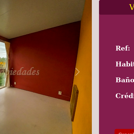
V
Ref:
Habi
Next
Baño
Créd