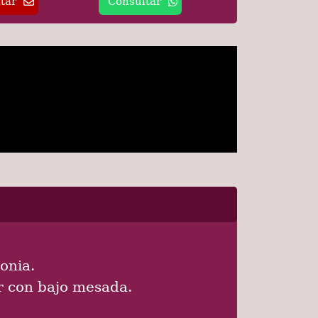
tar
Consultar
onia.
r con bajo mesada.