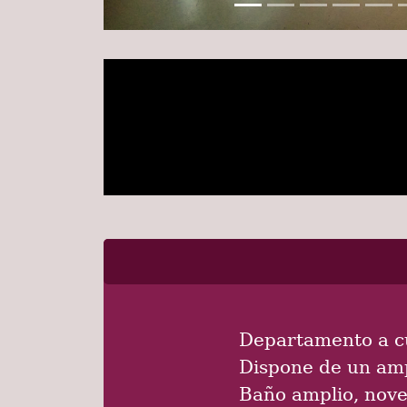
Departamento a cu
Dispone de un amp
Baño amplio, nove