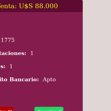
enta: U$S 88.000
1775
taciones:
1
s:
1
ito Bancario:
Apto