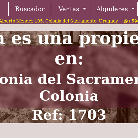
Buscador
Ventas
Alquileres
Alberto Mendez 105, Colonia del Sacramento, Uruguay
+598
a es una propi
en:
onia del Sacrame
Colonia
Ref: 1703