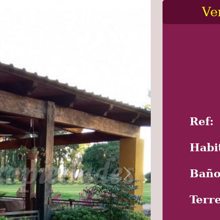
Ve
Next
Ref:
Habi
Baño
Terr