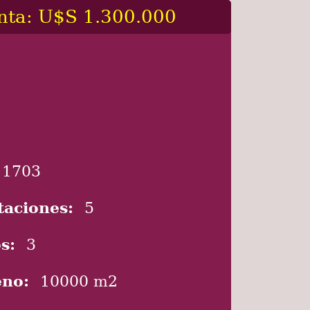
nta: U$S 1.300.000
1703
taciones:
5
s:
3
eno:
10000 m2