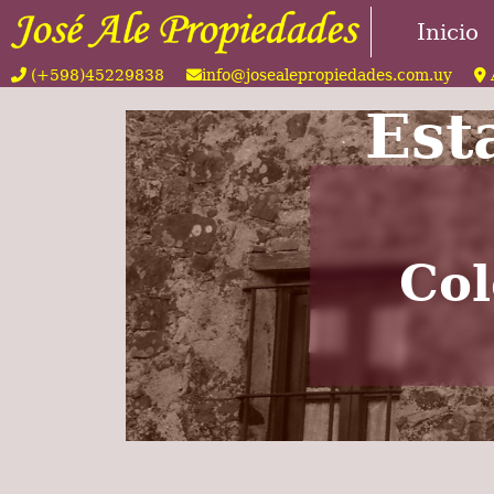
Inicio
(+598)45229838
info@josealepropiedades.com.uy
Est
Col