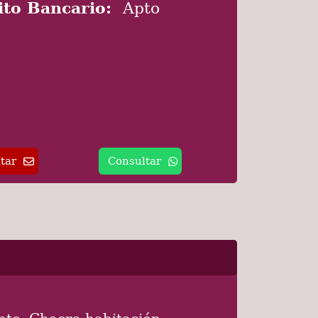
ito Bancario:
Apto
tar
Consultar
to. Chacra habitación.