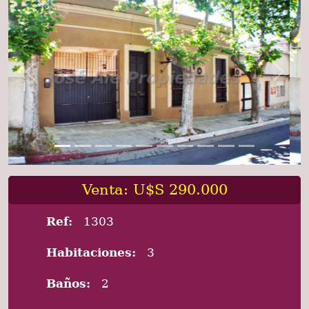
Previous
Next
Venta: U$S 290.000
Ref:
1303
Habitaciones:
3
Baños:
2