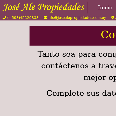
Inicio
(+598)45229838
info@josealepropiedades.com.uy
Co
Tanto sea para com
contáctenos a trav
mejor op
Complete sus dat